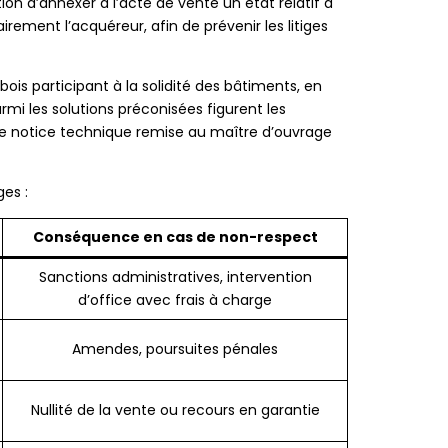
ion d’annexer à l’acte de vente un état relatif à
irement l’acquéreur, afin de prévenir les litiges
ois participant à la solidité des bâtiments, en
rmi les solutions préconisées figurent les
une notice technique remise au maître d’ouvrage
ges :
Conséquence en cas de non-respect
Sanctions administratives, intervention
d’office avec frais à charge
Amendes, poursuites pénales
Nullité de la vente ou recours en garantie