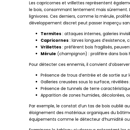
Les capricornes et vrillettes représentent égale
le bois, consommant lentement mais sûrement. La v
lignivores. Ces derniers, comme la mérule, prolif
développement discret peut passer inaperçu sans 
Termites
: attaques internes, galeries invis
Capricornes
: larves longues d’existence, ci
Vrillettes
: préfèrent bois fragilisés, peuve
Mérule
(champignon) : prolifère dans bois 
Pour détecter ces ennemis, il convient d’observer 
Présence de trous d’entrée et de sortie sur l
Galleries creusées sous la surface, révélées
Présence de tunnels de terre caractéristiqu
Apparition de zones humides, décolorées, o
Par exemple, le constat d’un tas de bois oublié a
éloignement des matériaux organiques du bâtiment 
équipements comme le détecteur d’humidité ou l