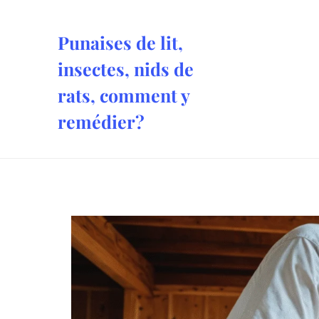
Aller
au
Punaises de lit,
contenu
insectes, nids de
rats, comment y
remédier?