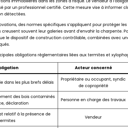
tions immobilières dans les zones à risque. Le vendeur a l’obligat
é par un professionnel certifié. Cette mesure vise à informer cla
non détectées.
vations, des normes spécifiques s’appliquent pour protéger les b
es creusent souvent leur galeries avant d’envahir la charpente. Pa
que le dispositif de construction contrôlable, combinées avec 
qués.
ncipales obligations règlementaires liées aux termites et xylopha
ligation
Acteur concerné
Propriétaire ou occupant, syndic
e dans les plus brefs délais
de copropriété
tement des bois contaminés
Personne en charge des travaux
ce, déclaration
at relatif à la présence de
Vendeur
termites