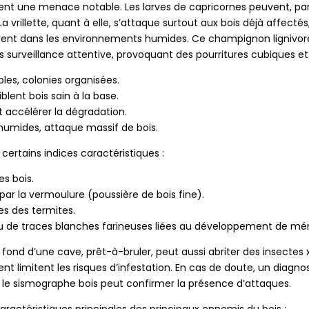
ment une menace notable. Les larves de capricornes peuvent, pa
rillette, quant à elle, s’attaque surtout aux bois déjà affectés
èrent dans les environnements humides. Ce champignon lignivore 
surveillance attentive, provoquant des pourritures cubiques e
ibles, colonies organisées.
blent bois sain à la base.
nt accélérer la dégradation.
humides, attaque massif de bois.
certains indices caractéristiques :
es bois.
 par la vermoulure (poussière de bois fine).
es des termites.
u de traces blanches farineuses liées au développement de mér
u fond d’une cave, prêt-à-bruler, peut aussi abriter des insecte
limitent les risques d’infestation. En cas de doute, un diagnost
e sismographe bois peut confirmer la présence d’attaques.