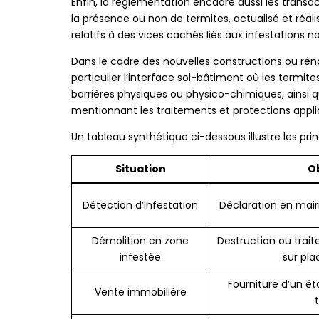
Enfin, la réglementation encadre aussi les transac
la présence ou non de termites, actualisé et réalis
relatifs à des vices cachés liés aux infestations 
Dans le cadre des nouvelles constructions ou réno
particulier l’interface sol-bâtiment où les termit
barrières physiques ou physico-chimiques, ainsi 
mentionnant les traitements et protections appli
Un tableau synthétique ci-dessous illustre les pri
Situation
Ob
Détection d’infestation
Déclaration en mairi
Démolition en zone
Destruction ou trai
infestée
sur pla
Fourniture d’un ét
Vente immobilière