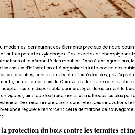
 ou modernes, demeurent des éléments précieux de notre patrimoin
s et autres parasites xylophages. Ces insectes et champignons li
structions et la pérennité des meubles. Face à ces agressions, 
 les risques d’infestation et à organiser la lutte contre ces nuis
propriétaires, constructeurs et autorités locales, privilégiant d
arente, au cœur des bois de Corrèze ou dans une construction
s adaptés reste indispensable pour protéger durablement le bois.
s en vigueur, ainsi que les traitements et méthodes les plus pe
extérieur. Des recommandations concrètes, des innovations telle
urveillance régulière renforcent cette démarche de sauvegarde,
t.
la protection du bois contre les termites et i