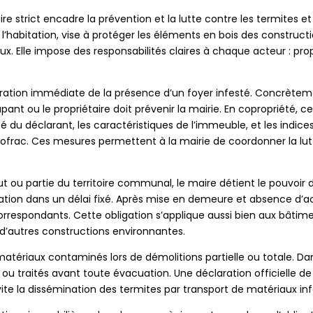
 strict encadre la prévention et la lutte contre les termites et
l’habitation, vise à protéger les éléments en bois des construct
ux. Elle impose des responsabilités claires à chaque acteur : pro
ation immédiate de la présence d’un foyer infesté. Concrètement
pant ou le propriétaire doit prévenir la mairie. En copropriété, 
tité du déclarant, les caractéristiques de l’immeuble, et les ind
le Cofrac. Ces mesures permettent à la mairie de coordonner la lut
ut ou partie du territoire communal, le maire détient le pouvoir 
tion dans un délai fixé. Après mise en demeure et absence d’acti
correspondants. Cette obligation s’applique aussi bien aux bâtime
d’autres constructions environnantes.
atériaux contaminés lors de démolitions partielle ou totale. Dan
 ou traités avant toute évacuation. Une déclaration officielle de
ite la dissémination des termites par transport de matériaux inf