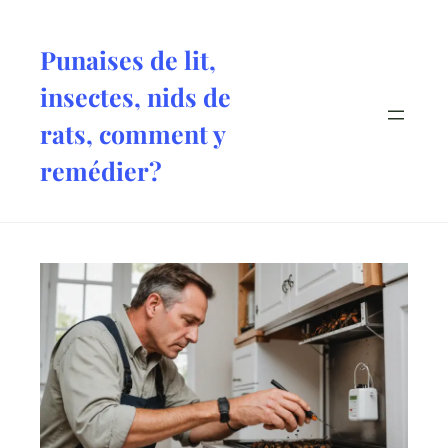
Aller
au
Punaises de lit,
contenu
insectes, nids de
rats, comment y
remédier?