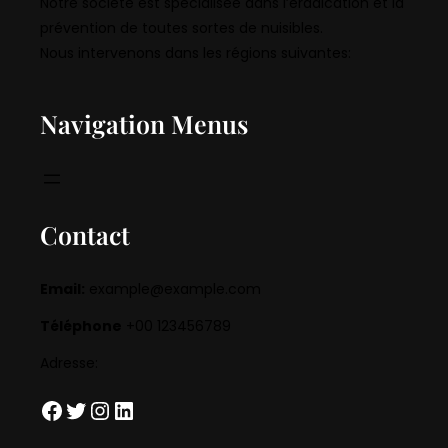
Notre société est spécialisée dans l’éradication et la
prévention de toutes sortes de nuisibles.
Nous intervenons dans les régions suivantes:
Navigation Menus
Contact
Email:
example@example.com
Téléphone
+00 123456789
Adresse:
Facebook
Twitter
Instagram
LinkedIn