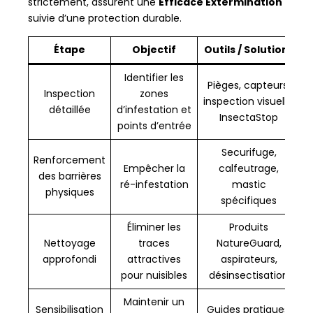
strictement, assurent une
Efficace Extermination
suivie d’une protection durable.
Étape
Objectif
Outils / Solutions
Identifier les
Pièges, capteurs,
Inspection
zones
inspection visuelle,
détaillée
d’infestation et
InsectaStop
points d’entrée
Securifuge,
Renforcement
Empêcher la
calfeutrage,
des barrières
ré-infestation
mastic
physiques
spécifiques
Éliminer les
Produits
Nettoyage
traces
NatureGuard,
approfondi
attractives
aspirateurs,
pour nuisibles
désinsectisation
Maintenir un
Sensibilisation
Guides pratiques,