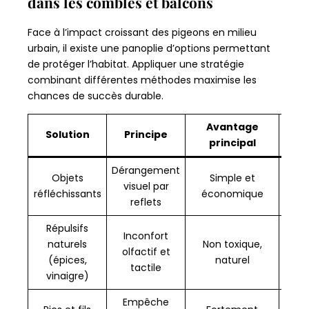
dans les combles et balcons
Face à l’impact croissant des pigeons en milieu
urbain, il existe une panoplie d’options permettant
de protéger l’habitat. Appliquer une stratégie
combinant différentes méthodes maximise les
chances de succès durable.
Avantage
Rec
Solution
Principe
principal
Dérangement
Objets
Simple et
À
visuel par
réfléchissants
économique
ré
reflets
Répulsifs
Inconfort
naturels
Non toxique,
Appl
olfactif et
(épices,
naturel
sen
tactile
vinaigre)
Empêche