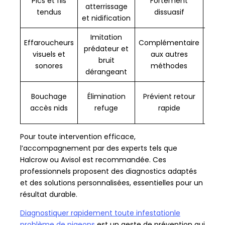
Pics et fils
Fortement
atterrissage
pr
tendus
dissuasif
et nidification
Imitation
Effaroucheurs
Complémentaire
prédateur et
visuels et
aux autres
em
bruit
sonores
méthodes
f
dérangeant
A
Bouchage
Élimination
Prévient retour
accès nids
refuge
rapide
Pour toute intervention efficace,
l’accompagnement par des experts tels que
Halcrow ou Avisol est recommandée. Ces
professionnels proposent des diagnostics adaptés
et des solutions personnalisées, essentielles pour un
résultat durable.
Diagnostiquer rapidement toute infestationle
problème de pigeons
est un geste de prévention qui