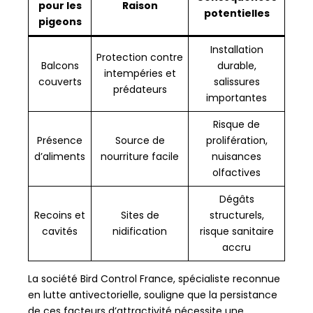
pour les
Raison
potentielles
pigeons
Installation
Protection contre
Balcons
durable,
intempéries et
couverts
salissures
prédateurs
importantes
Risque de
Présence
Source de
prolifération,
d’aliments
nourriture facile
nuisances
olfactives
Dégâts
Recoins et
Sites de
structurels,
cavités
nidification
risque sanitaire
accru
La société Bird Control France, spécialiste reconnue
en lutte antivectorielle, souligne que la persistance
de ces facteurs d’attractivité nécessite une