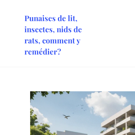
Aller
au
Punaises de lit,
contenu
insectes, nids de
rats, comment y
remédier?