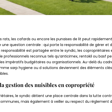
s rats, les cafards ou encore les punaises de lit peut rapidemen
ne question centrale : qui porte la responsabilité de gérer et d
a responsabilité est partagée entre le syndic, les copropriétaire
 de professionnels reconnus tels qu’anticimex, rentokil ou basf p
s impératifs budgétaires ou organisationnels. Au-delà du cadre ju
omme sarp hygiene ou d solutions deviennent des éléments clés p
ibles.
la gestion des nuisibles en copropriété
étaires, le syndic détient une place centrale dans la lutte cont
rties communes, mais également à veiller au respect du règlemen