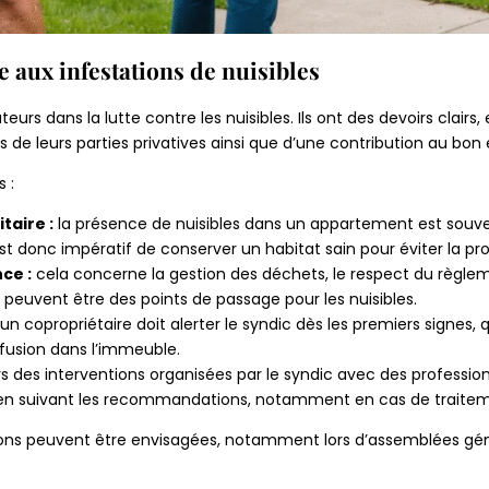
e aux infestations de nuisibles
urs dans la lutte contre les nuisibles. Ils ont des devoirs clairs
is de leurs parties privatives ainsi que d’une contribution au b
 :
taire :
la présence de nuisibles dans un appartement est souvent
est donc impératif de conserver un habitat sain pour éviter la prol
ce :
cela concerne la gestion des déchets, le respect du règleme
peuvent être des points de passage pour les nuisibles.
un copropriétaire doit alerter le syndic dès les premiers signes, 
iffusion dans l’immeuble.
rs des interventions organisées par le syndic avec des professio
t en suivant les recommandations, notamment en cas de trait
ions peuvent être envisagées, notamment lors d’assemblées génér