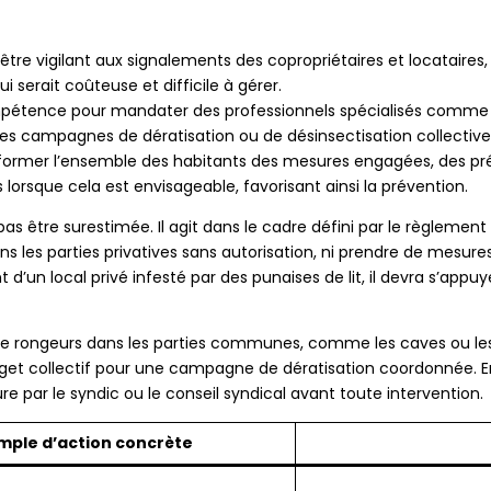
 être vigilant aux signalements des copropriétaires et locataire
i serait coûteuse et difficile à gérer.
mpétence pour mandater des professionnels spécialisés comme re
s campagnes de dératisation ou de désinsectisation collective,
informer l’ensemble des habitants des mesures engagées, des pr
 lorsque cela est envisageable, favorisant ainsi la prévention.
pas être surestimée. Il agit dans le cadre défini par le règlemen
ns les parties privatives sans autorisation, ni prendre de mesures
 d’un local privé infesté par des punaises de lit, il devra s’appuy
de rongeurs dans les parties communes, comme les caves ou les 
et collectif pour une campagne de dératisation coordonnée. En 
re par le syndic ou le conseil syndical avant toute intervention.
mple d’action concrète